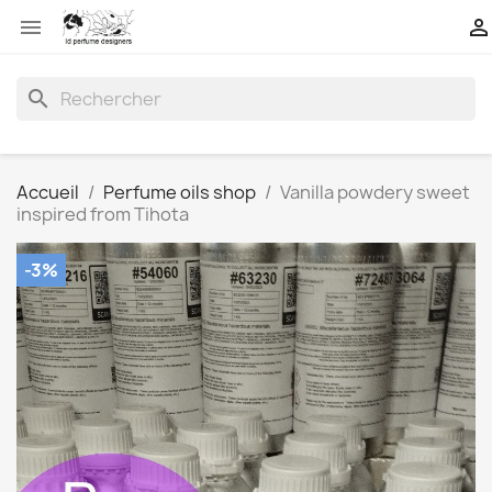


search
Accueil
Perfume oils shop
Vanilla powdery sweet
inspired from Tihota
-3%