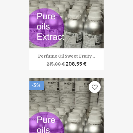
Perfume Oil Sweet Fruity...
208,55 €
215,00 €
-3%
favorite_border