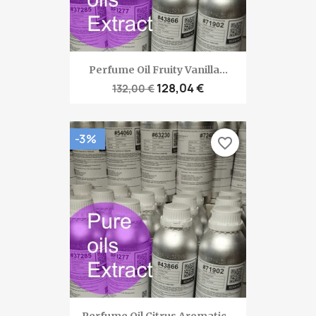
Perfume Oil Fruity Vanilla...
128,04 €
132,00 €
-3%
favorite_border