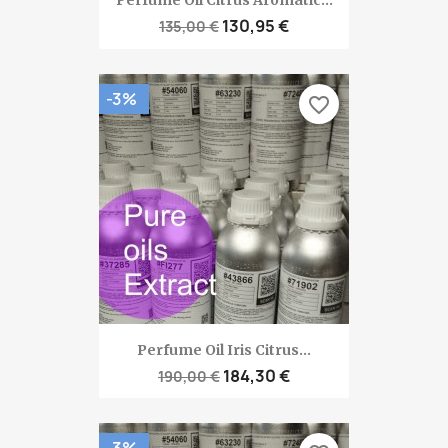
Perfume Oil Citrus Aromatic...
130,95 €
135,00 €
-3%
favorite_border
Perfume Oil Iris Citrus...
184,30 €
190,00 €
-3%