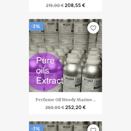
208,55 €
215,00 €
-3%
favorite_border
Perfume Oil Woody Marine...
252,20 €
260,00 €
-3%
favorite_border