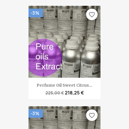
-3%
favorite_border
Perfume Oil Sweet Citrus...
218,25 €
225,00 €
-3%
favorite_border