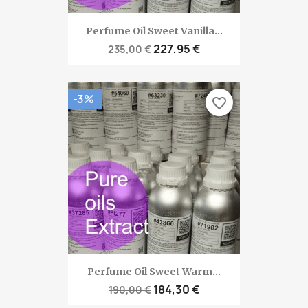
Perfume Oil Sweet Vanilla...
227,95 €
235,00 €
-3%
favorite_border
Perfume Oil Sweet Warm...
184,30 €
190,00 €