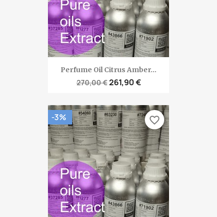
Perfume Oil Citrus Amber...
261,90 €
270,00 €
-3%
favorite_border