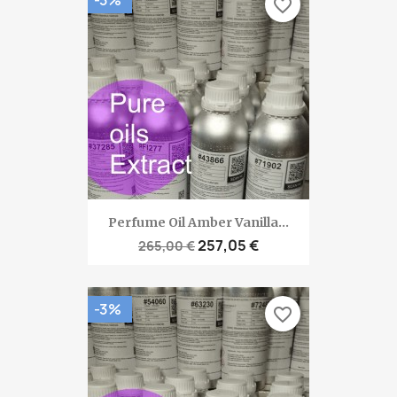
favorite_border
Perfume Oil Amber Vanilla...
257,05 €
265,00 €
-3%
favorite_border