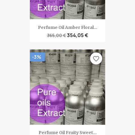
Perfume Oil Amber Floral...
354,05 €
365,00 €
-3%
favorite_border
Perfume Oil Fruity Sweet...