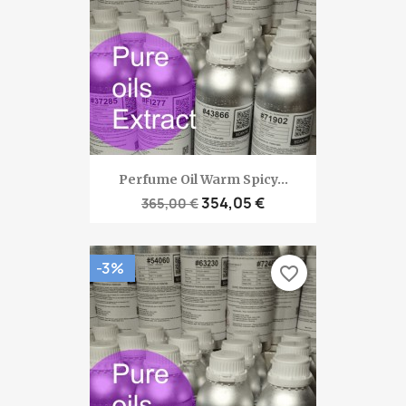
Perfume Oil Warm Spicy...
354,05 €
365,00 €
-3%
favorite_border