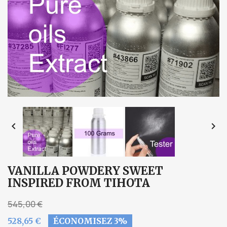


VANILLA POWDERY SWEET
INSPIRED FROM TIHOTA
545,00 €
528,65 €
ÉCONOMISEZ 3%