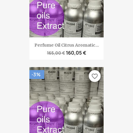
Perfume Oil Citrus Aromatic...
160,05 €
165,00 €
-3%
favorite_border