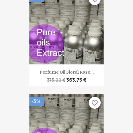
Perfume Oil Floral Rose...
363,75 €
375,00 €
-3%
favorite_border